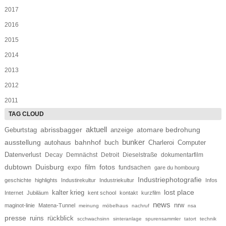
2017
2016
2015
2014
2013
2012
2011
aktuell
abrissbagger
Geburtstag
atomare bedrohung
anzeige
bunker
ausstellung
bahnhof
autohaus
buch
Charleroi
Computer
Datenverlust
Decay
Demnächst
Detroit
Dieselstraße
dokumentarfilm
dubtown
Duisburg
film
fotos
expo
fundsachen
gare du hombourg
Industriephotografie
geschichte
highlights
Industirekultur
Industriekultur
Infos
lost place
kalter krieg
Internet
Jubiläum
kent school
kontakt
kurzfilm
news
nrw
maginot-linie
Matena-Tunnel
meinung
möbelhaus
nachruf
nsa
presse
ruins
rückblick
scchwachsinn
sinteranlage
spurensammler
tatort
technik