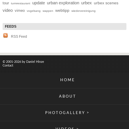
update
urban exploration
urbex
tour
urbex scenes
turmrestaurant
video
webtipp
vimeo
vogelsang
wappen
wiedervereinigung
RSS Feed
© 2001-2026 by Daniel Hinze
Contact
HOME
ABOUT
>
PHOTOGALLERY