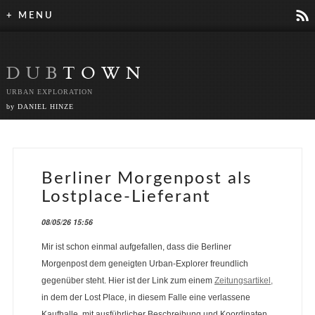
r
+ MENU
DUB
TOWN
URBAN EXPLORATION
by DANIEL HINZE
Berliner Morgenpost als
Lostplace-Lieferant
08/05/26 15:56
Mir ist schon einmal aufgefallen, dass die Berliner
Morgenpost dem geneigten Urban-Explorer freundlich
gegenüber steht. Hier ist der Link zum einem
Zeitungsartikel,
in dem der Lost Place, in diesem Falle eine verlassene
Kaufhalle, mit ausführlicher Beschreibung und Koordinaten