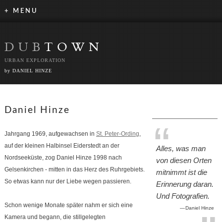
+ MENU
DUB
TOWN
URBAN EXPLORATION
by DANIEL HINZE
Daniel Hinze
Jahrgang 1969, aufgewachsen in
St. Peter-Ording
,
auf der kleinen Halbinsel
Eiderstedt
an der
Alles, was man
Nordseeküste, zog Daniel Hinze 1998 nach
von diesen Orten
Gelsenkirchen - mitten in das Herz des Ruhrgebiets.
mitnimmt ist die
So etwas kann nur der Liebe wegen passieren.
Erinnerung daran.
Und Fotografien.
Schon wenige Monate später nahm er sich eine
Daniel Hinze
Kamera und begann, die stillgelegten