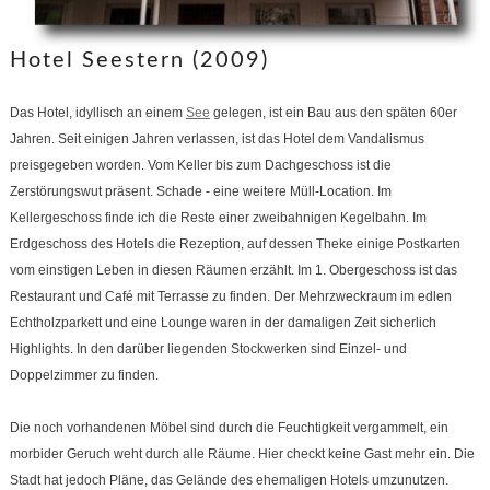
Hotel Seestern (2009)
Das Hotel, idyllisch an einem
See
gelegen, ist ein Bau aus den späten 60er
Jahren. Seit einigen Jahren verlassen, ist das Hotel dem Vandalismus
preisgegeben worden. Vom Keller bis zum Dachgeschoss ist die
Zerstörungswut präsent. Schade - eine weitere Müll-Location. Im
Kellergeschoss finde ich die Reste einer zweibahnigen Kegelbahn. Im
Erdgeschoss des Hotels die Rezeption, auf dessen Theke einige Postkarten
vom einstigen Leben in diesen Räumen erzählt. Im 1. Obergeschoss ist das
Restaurant und Café mit Terrasse zu finden. Der Mehrzweckraum im edlen
Echtholzparkett und eine Lounge waren in der damaligen Zeit sicherlich
Highlights. In den darüber liegenden Stockwerken sind Einzel- und
Doppelzimmer zu finden.
Die noch vorhandenen Möbel sind durch die Feuchtigkeit vergammelt, ein
morbider Geruch weht durch alle Räume. Hier checkt keine Gast mehr ein. Die
Stadt hat jedoch Pläne, das Gelände des ehemaligen Hotels umzunutzen.