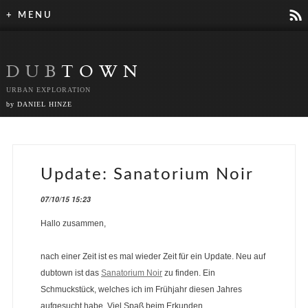
r
+ MENU
DUB
TOWN
URBAN EXPLORATION
by DANIEL HINZE
Update: Sanatorium Noir
07/10/15 15:23
Hallo zusammen,
nach einer Zeit ist es mal wieder Zeit für ein Update. Neu auf
dubtown ist das
Sanatorium Noir
zu finden. Ein
Schmuckstück, welches ich im Frühjahr diesen Jahres
aufgesucht habe. Viel Spaß beim Erkunden…