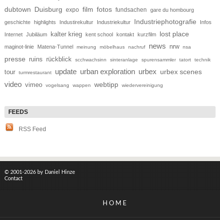
dubtown
Duisburg
film
fotos
expo
fundsachen
gare du hombourg
Industriephotografie
geschichte
highlights
Industirekultur
Industriekultur
Infos
lost place
kalter krieg
Internet
Jubiläum
kent school
kontakt
kurzfilm
news
nrw
maginot-linie
Matena-Tunnel
meinung
möbelhaus
nachruf
nsa
presse
ruins
rückblick
scchwachsinn
sinteranlage
spurensammler
tatort
technik
update
urban exploration
urbex
tour
urbex scenes
turmrestaurant
video
webtipp
vimeo
vogelsang
wappen
wiedervereinigung
RSS Feed
© 2001-2026 by Daniel Hinze
Contact
HOME