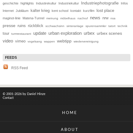
Industriephotografie
geschichte
highlights
Industirekultur
Industriekultur
Infos
lost place
kalter krieg
Internet
Jubiläum
kent school
kontakt
kurzfilm
news
nrw
maginot-linie
Matena-Tunnel
meinung
möbelhaus
nachruf
nsa
presse
ruins
rückblick
scchwachsinn
sinteranlage
spurensammler
tatort
technik
update
urban exploration
urbex
tour
urbex scenes
turmrestaurant
video
webtipp
vimeo
vogelsang
wappen
wiedervereinigung
RSS Feed
© 2001-2026 by Daniel Hinze
Contact
HOME
ABOUT